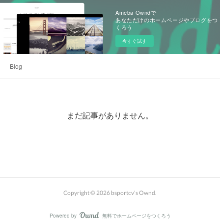
Ameba Owndで
あなただけのホームページやブログをつ
くろう
今すぐ試す
Blog
まだ記事がありません。
Copyright ©
2026
bsportcv's Ownd
.
Powered by
無料でホームページをつくろう
AmebaOwnd