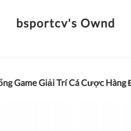
bsportcv's Ownd
ổng Game Giải Trí Cá Cược Hàng